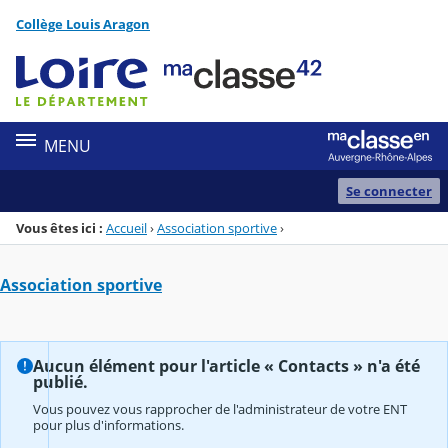
Panneau de gestion des cookies
Collège Louis Aragon
Menu de la rubrique
Contenu
MENU
Se connecter
Vous êtes ici :
Accueil
›
Association sportive
›
Association sportive
Aucun élément pour l'article « Contacts » n'a été
publié.
Vous pouvez vous rapprocher de l'administrateur de votre ENT
pour plus d'informations.