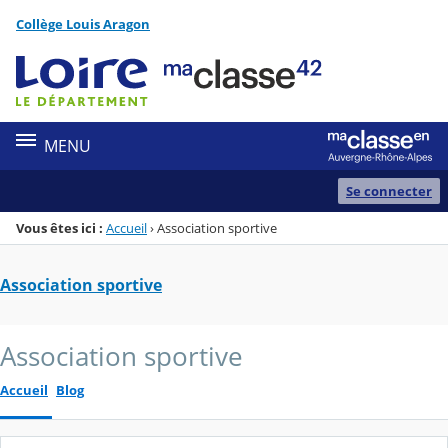
Panneau de gestion des cookies
Collège Louis Aragon
Menu de la rubrique
Contenu
MENU
Se connecter
Vous êtes ici :
Accueil
›
Association sportive
Association sportive
Association sportive
Accueil
Blog