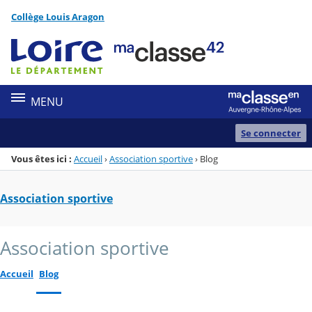
Panneau de gestion des cookies
Collège Louis Aragon
Menu de la rubrique
Contenu
MENU
Se connecter
Vous êtes ici :
Accueil
›
Association sportive
›
Blog
Association sportive
Association sportive
Accueil
Blog